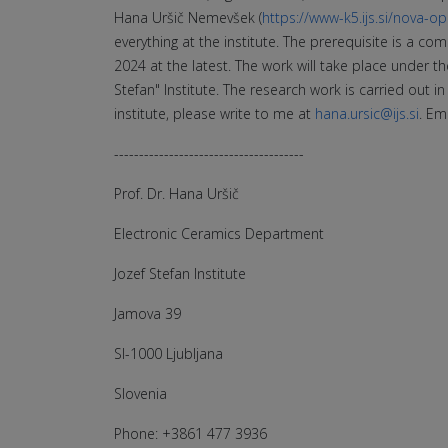
Hana Uršič Nemevšek (
https://www-k5.ijs.si/nova-
everything at the institute. The prerequisite is a 
2024 at the latest. The work will take place under t
Stefan" Institute. The research work is carried out 
institute, please write to me at
hana.ursic@ijs.si
. Em
--------------------------------------
Prof. Dr. Hana Uršič
Electronic Ceramics Department
Jozef Stefan Institute
Jamova 39
SI-1000 Ljubljana
Slovenia
Phone: +3861 477 3936