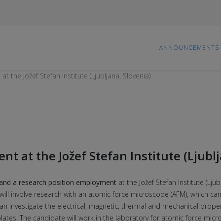
ANNOUNCEMENTS
 the Jožef Stefan Institute (Ljubljana, Slovenia)
t at the Jožef Stefan Institute (Ljublj
nd a research position employment
at the Jožef Stefan Institute (Ljub
 will involve research with an atomic force microscope (AFM), which c
n investigate the electrical, magnetic, thermal and mechanical proper
tes. The candidate will work in the laboratory for atomic force micro