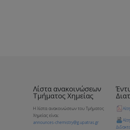
Λίστα ανακοινώσεων
Έντ
Τμήματος Χημείας
Δια
Η λίστα ανακοινώσεων του Τμήματος
Αίτ
Χημείας είναι:
Αίτ
announces-chemistry@g.upatras.gr
Διδακτ