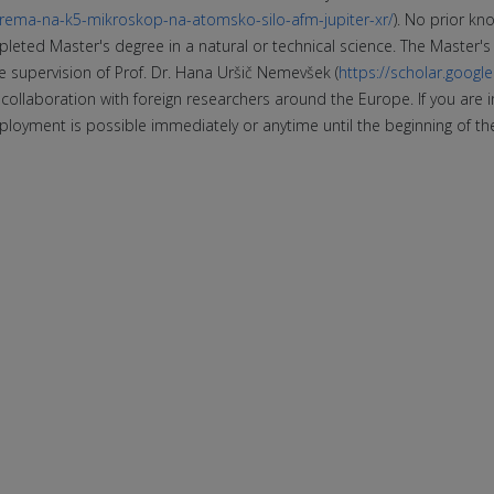
oprema-na-k5-mikroskop-na-atomsko-silo-afm-jupiter-xr/
). No prior kn
completed Master's degree in a natural or technical science. The Maste
he supervision of Prof. Dr. Hana Uršič Nemevšek (
https://scholar.googl
in collaboration with foreign researchers around the Europe. If you are
ployment is possible immediately or anytime until the beginning of t