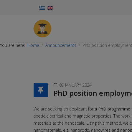
Select your language
You are here:
Home
Announcements
PhD position employment at
09 JANUARY 2024
PhD position employmen
We are seeking an applicant for
a PhD programme a
exotic electrical and magnetic properties. The work
materials at the nanoscale. Using this method, we ca
nanomaterials, e.g. nanorods, nanowires and nanopla