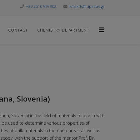
+30 2610 997902
kmakris@upatras.gr
CONTACT
CHEMISTRY DEPARTMENT
ana, Slovenia)
ljana, Slovenia) in the field of materials research with
an be used to determine various properties of
ties of bulk materials in the nano areas as well as
scopy, with the support of the mentor Prof. Dr.