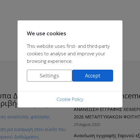
We use cookies
This website uses first- and third-party
cookies to analyse and improve your
browsing experience.
Settings
Accept
υπα Διδακτορικής
Latest announcem
Cookie Policy
τριβής στη Χημεία
ΑΝΑΝΕΩΣΗ ΕΓΓΡΑΦΗΣ ΧΕΙΜΕΡ
ηση αναστολής φοίτησης
2026 ΜΕΤΑΠΤΥΧΙΑΚΩΝ ΦΟΙΤΗ
29 August 2025
ηση για εισαγωγή στον κύκλο του
Ανανέωση εγγραφής Εαρινού εξα
ορικού Διπλώματος