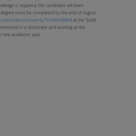
owledge is required, the candidate will learn
r's degree must be completed by the end of August
e.com/citations?user=Ijc7xS4AAAAJ&hl
) at the "Jožef
 interested in a doctorate and working at the
he new academic year.